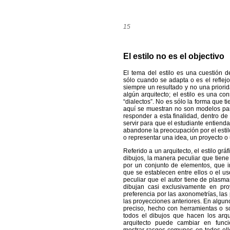
15
El estilo no es el objectivo
El tema del estilo es una cuestión d
sólo cuando se adapta o es el reflej
siempre un resultado y no una priorid
algún arquitecto; el estilo es una co
“dialectos”. No es sólo la forma que ti
aquí se muestran no son modelos par
responder a esta finalidad, dentro de
servir para que el estudiante entiend
abandone la preocupación por el estilo
o representar una idea, un proyecto o
Referido a un arquitecto, el estilo g
dibujos, la manera peculiar que tiene
por un conjunto de elementos, que inc
que se establecen entre ellos o el us
peculiar que el autor tiene de plasma
dibujan casi exclusivamente en pr
preferencia por las axonometrías, las
las proyecciones anteriores. En alguno
preciso, hecho con herramientas o 
todos el dibujos que hacen los arqu
arquitecto puede cambiar en func