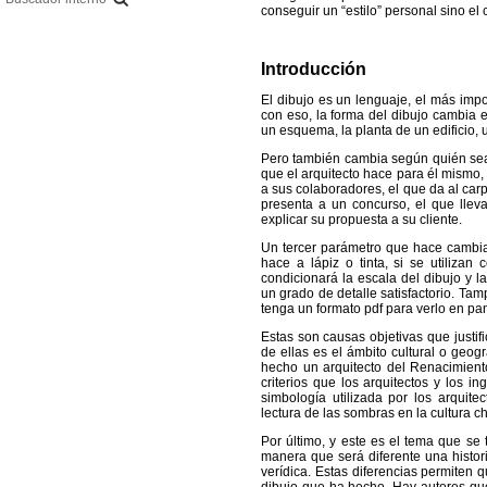
conseguir un “estilo” personal sino el c
Introducción
El dibujo es un lenguaje, el más impo
con eso, la forma del dibujo cambia e
un esquema, la planta de un edificio, u
Pero también cambia según quién sea s
que el arquitecto hace para él mismo, 
a sus colaboradores, el que da al car
presenta a un concurso, el que llev
explicar su propuesta a su cliente.
Un tercer parámetro que hace cambiar 
hace a lápiz o tinta, si se utilizan
condicionará la escala del dibujo y 
un grado de detalle satisfactorio. Ta
tenga un formato pdf para verlo en pan
Estas son causas objetivas que justifi
de ellas es el ámbito cultural o geog
hecho un arquitecto del Renacimient
criterios que los arquitectos y los i
simbología utilizada por los arquite
lectura de las sombras en la cultura ch
Por último, y este es el tema que se 
manera que será diferente una histor
verídica. Estas diferencias permiten 