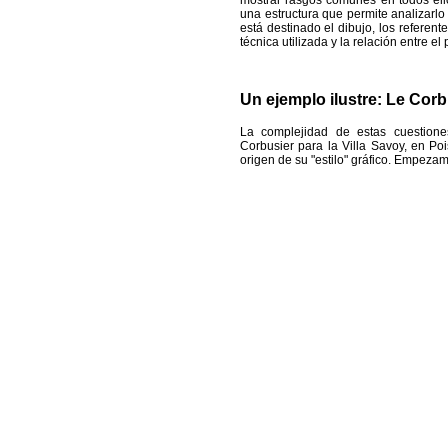
mostrar rasgos comunes en todos ello
una estructura que permite analizarl
está destinado el dibujo, los referente
técnica utilizada y la relación entre el 
Un ejemplo ilustre: Le Corb
La complejidad de estas cuestion
Corbusier para la Villa Savoy, en Poi
origen de su "estilo" gráfico. Empezam