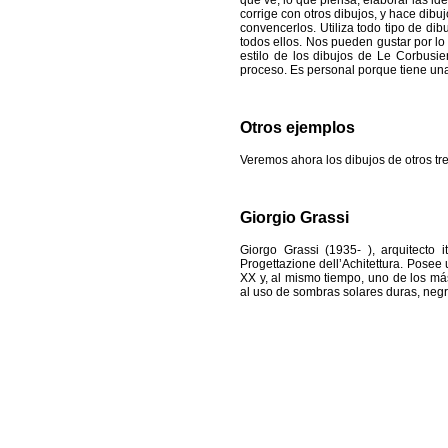
que ve, lo que piensa, elaborar las id
corrige con otros dibujos, y hace dibu
convencerlos. Utiliza todo tipo de dib
todos ellos. Nos pueden gustar por lo
estilo de los dibujos de Le Corbusie
proceso. Es personal porque tiene una
Otros ejemplos
Veremos ahora los dibujos de otros tr
Giorgio Grassi
Giorgo Grassi (1935- ), arquitecto i
Progettazione dell’Achitettura. Posee 
XX y, al mismo tiempo, uno de los más
al uso de sombras solares duras, negr